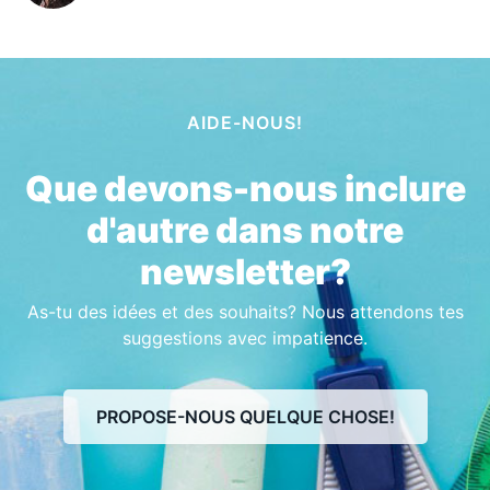
AIDE-NOUS!
Que devons-nous inclure
d'autre dans notre
newsletter?
As-tu des idées et des souhaits? Nous attendons tes
suggestions avec impatience.
PROPOSE-NOUS QUELQUE CHOSE!